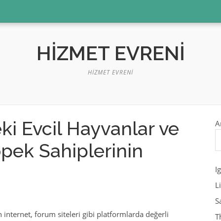
HIZMET EVRENI
HIZMET EVRENI
ki Evcil Hayvanlar ve
A
pek Sahiplerinin
I
L
S
 internet, forum siteleri gibi platformlarda değerli
T