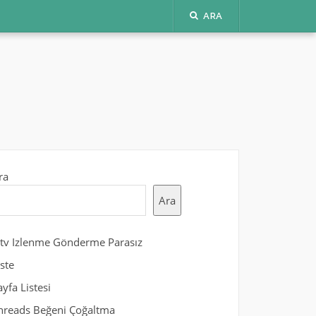
ARA
ra
Ara
gtv Izlenme Gönderme Parasız
iste
ayfa Listesi
hreads Beğeni Çoğaltma