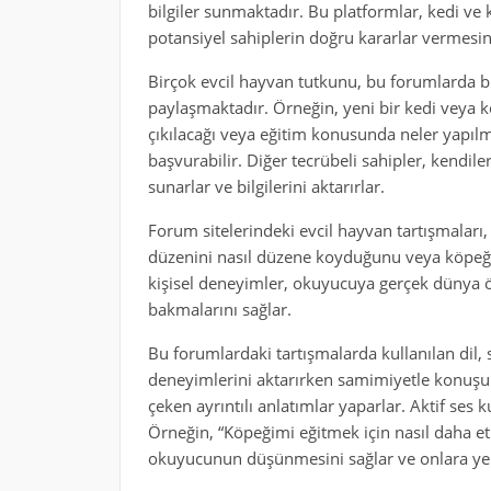
bilgiler sunmaktadır. Bu platformlar, kedi ve
potansiyel sahiplerin doğru kararlar vermesi
Birçok evcil hayvan tutkunu, bu forumlarda b
paylaşmaktadır. Örneğin, yeni bir kedi veya kö
çıkılacağı veya eğitim konusunda neler yapılm
başvurabilir. Diğer tecrübeli sahipler, kendiler
sunarlar ve bilgilerini aktarırlar.
Forum sitelerindeki evcil hayvan tartışmaları,
düzenini nasıl düzene koyduğunu veya köpeğin 
kişisel deneyimler, okuyucuya gerçek dünya ör
bakmalarını sağlar.
Bu forumlardaki tartışmalarda kullanılan dil, s
deneyimlerini aktarırken samimiyetle konuşur,
çeken ayrıntılı anlatımlar yaparlar. Aktif ses 
Örneğin, “Köpeğimi eğitmek için nasıl daha etki
okuyucunun düşünmesini sağlar ve onlara yeni