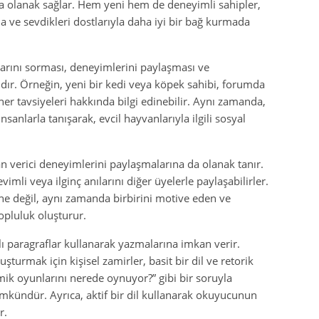
a olanak sağlar. Hem yeni hem de deneyimli sahipler,
a ve sevdikleri dostlarıyla daha iyi bir bağ kurmada
ularını sorması, deneyimlerini paylaşması ve
dır. Örneğin, yeni bir kedi veya köpek sahibi, forumda
er tavsiyeleri hakkında bilgi edinebilir. Aynı zamanda,
nsanlarla tanışarak, evcil hayvanlarıyla ilgili sosyal
n verici deneyimlerini paylaşmalarına da olanak tanır.
imli veya ilginç anılarını diğer üyelerle paylaşabilirler.
ine değil, aynı zamanda birbirini motive eden ve
opluluk oluşturur.
tılı paragraflar kullanarak yazmalarına imkan verir.
luşturmak için kişisel zamirler, basit bir dil ve retorik
omik oyunlarını nerede oynuyor?” gibi bir soruyla
ündür. Ayrıca, aktif bir dil kullanarak okuyucunun
r.