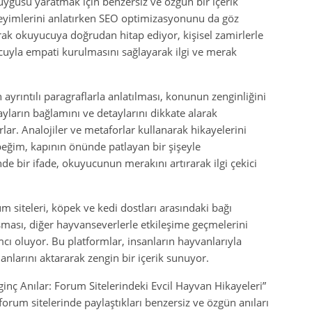
uygusu yaratmak için benzersiz ve özgün bir içerik
eneyimlerini anlatırken SEO optimizasyonunu da göz
rak okuyucuya doğrudan hitap ediyor, kişisel zamirlerle
cuyla empati kurulmasını sağlayarak ilgi ve merak
 ayrıntılı paragraflarla anlatılması, konunun zenginliğini
ayların bağlamını ve detaylarını dikkate alarak
r. Analojiler ve metaforlar kullanarak hikayelerini
öpeğim, kapının önünde patlayan bir şişeyle
inde bir ifade, okuyucunun merakını artırarak ilgi çekici
m siteleri, köpek ve kedi dostları arasındaki bağı
şması, diğer hayvanseverlerle etkileşime geçmelerini
cı oluyor. Bu platformlar, insanların hayvanlarıyla
a anlarını aktararak zengin bir içerik sunuyor.
ginç Anılar: Forum Sitelerindeki Evcil Hayvan Hikayeleri”
forum sitelerinde paylaştıkları benzersiz ve özgün anıları