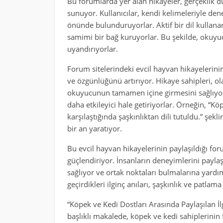
Bu forumlarda yer alan hikayeler, gerçeklik d
sunuyor. Kullanıcılar, kendi kelimeleriyle d
önünde bulunduruyorlar. Aktif bir dil kullana
samimi bir bağ kuruyorlar. Bu şekilde, okuyu
uyandırıyorlar.
Forum sitelerindeki evcil hayvan hikayelerinin
ve özgünlüğünü artırıyor. Hikaye sahipleri, ol
okuyucunun tamamen içine girmesini sağlıyorla
daha etkileyici hale getiriyorlar. Örneğin, “K
karşılaştığında şaşkınlıktan dili tutuldu.” şekl
bir an yaratıyor.
Bu evcil hayvan hikayelerinin paylaşıldığı foru
güçlendiriyor. İnsanların deneyimlerini payla
sağlıyor ve ortak noktaları bulmalarına yardım
geçirdikleri ilginç anıları, şaşkınlık ve patlam
“Köpek ve Kedi Dostları Arasında Paylaşılan İl
başlıklı makalede, köpek ve kedi sahiplerinin 