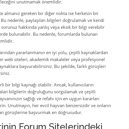
ileceğini unutmamak önemlidir.
te almanız gereken bir diğer nokta ise herkesin bir
Bu nedenle, paylaşılan bilgileri doğrulamak ve kendi
 sorunuz hakkında yanlış veya eksik bir bilgi verebilir
lerde bulunabilir. Bu nedenle, forumlarda bulunan
emlidir.
arından yararlanmanın en iyi yolu, çeşitli kaynaklardan
iner web siteleri, akademik makaleler veya profesyonel
naklara başvurabilirsiniz. Bu şekilde, farklı görüşleri
siniz.
i bir bilgi kaynağı olabilir. Ancak, kullanıcıların
lan bilgilerin doğruluğunu sorgulamak ve çeşitli
vanınızın sağlığı ve refahı için en uygun kararları
irin. Unutmayın, her evcil hayvan benzersizdir ve onların
man görüşlerine başvurmak en doğrusudur.
inin Forum Sitelerindeki