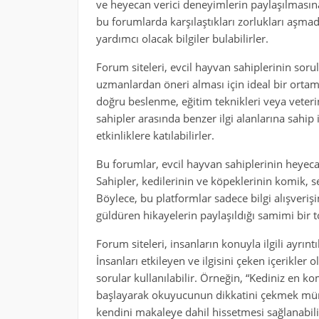
ve heyecan verici deneyimlerin paylaşılmasın
bu forumlarda karşılaştıkları zorlukları aşmad
yardımcı olacak bilgiler bulabilirler.
Forum siteleri, evcil hayvan sahiplerinin sor
uzmanlardan öneri alması için ideal bir ortam
doğru beslenme, eğitim teknikleri veya veterin
sahipler arasında benzer ilgi alanlarına sahip i
etkinliklere katılabilirler.
Bu forumlar, evcil hayvan sahiplerinin heyeca
Sahipler, kedilerinin ve köpeklerinin komik, sev
Böylece, bu platformlar sadece bilgi alışveriş
güldüren hikayelerin paylaşıldığı samimi bir t
Forum siteleri, insanların konuyla ilgili ayrın
İnsanları etkileyen ve ilgisini çeken içerikler o
sorular kullanılabilir. Örneğin, “Kediniz en k
başlayarak okuyucunun dikkatini çekmek mümk
kendini makaleye dahil hissetmesi sağlanabili