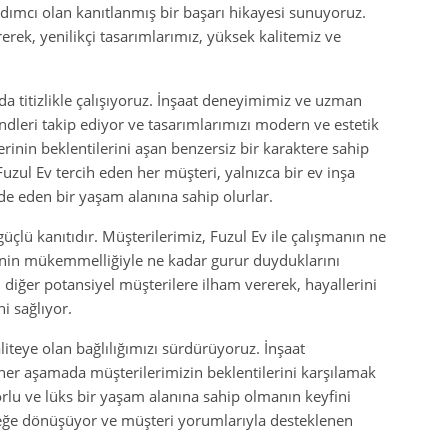
rdımcı olan kanıtlanmış bir başarı hikayesi sunuyoruz.
rek, yenilikçi tasarımlarımız, yüksek kalitemiz ve
da titizlikle çalışıyoruz. İnşaat deneyimimiz ve uzman
ndleri takip ediyor ve tasarımlarımızı modern ve estetik
erinin beklentilerini aşan benzersiz bir karaktere sahip
Fuzul Ev tercih eden her müşteri, yalnızca bir ev inşa
de eden bir yaşam alanına sahip olurlar.
üçlü kanıtıdır. Müşterilerimiz, Fuzul Ev ile çalışmanın ne
nin mükemmelliğiyle ne kadar gurur duyduklarını
, diğer potansiyel müşterilere ilham vererek, hayallerini
i sağlıyor.
teye olan bağlılığımızı sürdürüyoruz. İnşaat
, her aşamada müşterilerimizin beklentilerini karşılamak
orlu ve lüks bir yaşam alanına sahip olmanın keyfini
erçeğe dönüşüyor ve müşteri yorumlarıyla desteklenen