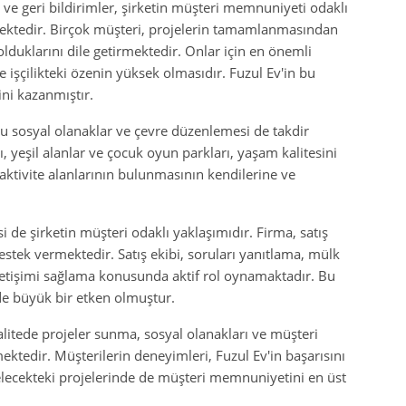
 ve geri bildirimler, şirketin müşteri memnuniyeti odaklı
rmektedir. Birçok müşteri, projelerin tamamlanmasından
uklarını dile getirmektedir. Onlar için en önemli
e işçilikteki özenin yüksek olmasıdır. Fuzul Ev'in bu
ini kazanmıştır.
u sosyal olanaklar ve çevre düzenlemesi de takdir
, yeşil alanlar ve çocuk oyun parkları, yaşam kalitesini
 aktivite alanlarının bulunmasının kendilerine ve
i de şirketin müşteri odaklı yaklaşımıdır. Firma, satış
stek vermektedir. Satış ekibi, soruları yanıtlama, mülk
etişimi sağlama konusunda aktif rol oynamaktadır. Bu
nde büyük bir etken olmuştur.
alitede projeler sunma, sosyal olanakları ve müşteri
mektedir. Müşterilerin deneyimleri, Fuzul Ev'in başarısını
gelecekteki projelerinde de müşteri memnuniyetini en üst