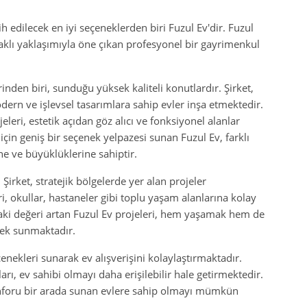
cih edilecek en iyi seçeneklerden biri Fuzul Ev'dir. Fuzul
aklı yaklaşımıyla öne çıkan profesyonel bir gayrimenkul
inden biri, sunduğu yüksek kaliteli konutlardır. Şirket,
rn ve işlevsel tasarımlara sahip evler inşa etmektedir.
eri, estetik açıdan göz alıcı ve fonksiyonel alanlar
için geniş bir seçenek yelpazesi sunan Fuzul Ev, farklı
ine ve büyüklüklerine sahiptir.
 Şirket, stratejik bölgelerde yer alan projeler
i, okullar, hastaneler gibi toplu yaşam alanlarına kolay
aki değeri artan Fuzul Ev projeleri, hem yaşamak hem de
nek sunmaktadır.
nekleri sunarak ev alışverişini kolaylaştırmaktadır.
ı, ev sahibi olmayı daha erişilebilir hale getirmektedir.
 konforu bir arada sunan evlere sahip olmayı mümkün