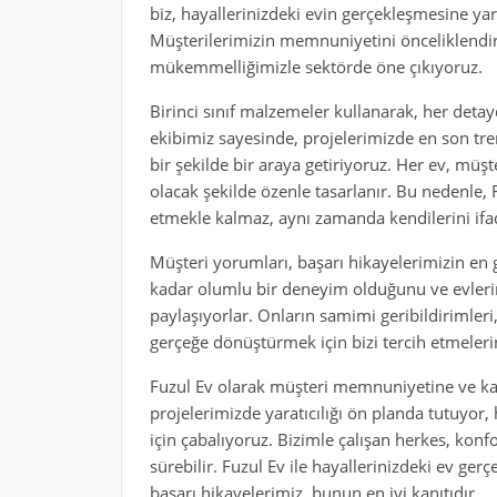
biz, hayallerinizdeki evin gerçekleşmesine ya
Müşterilerimizin memnuniyetini önceliklendire
mükemmelliğimizle sektörde öne çıkıyoruz.
Birinci sınıf malzemeler kullanarak, her detay
ekibimiz sayesinde, projelerimizde en son tre
bir şekilde bir araya getiriyoruz. Her ev, müşt
olacak şekilde özenle tasarlanır. Bu nedenle, 
etmekle kalmaz, aynı zamanda kendilerini ifa
Müşteri yorumları, başarı hikayelerimizin en g
kadar olumlu bir deneyim olduğunu ve evleri
paylaşıyorlar. Onların samimi geribildirimleri
gerçeğe dönüştürmek için bizi tercih etmelerin
Fuzul Ev olarak müşteri memnuniyetine ve kali
projelerimizde yaratıcılığı ön planda tutuyor
için çabalıyoruz. Bizimle çalışan herkes, konf
sürebilir. Fuzul Ev ile hayallerinizdeki ev g
başarı hikayelerimiz, bunun en iyi kanıtıdır.