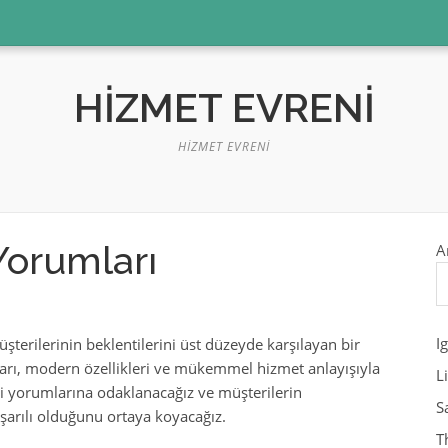
HIZMET EVRENI
HIZMET EVRENI
Yorumları
A
I
terilerinin beklentilerini üst düzeyde karşılayan bir
mları, modern özellikleri ve mükemmel hizmet anlayışıyla
L
i yorumlarına odaklanacağız ve müşterilerin
S
şarılı olduğunu ortaya koyacağız.
T