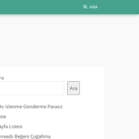
ARA
ra
Ara
gtv Izlenme Gönderme Parasız
iste
ayfa Listesi
hreads Beğeni Çoğaltma