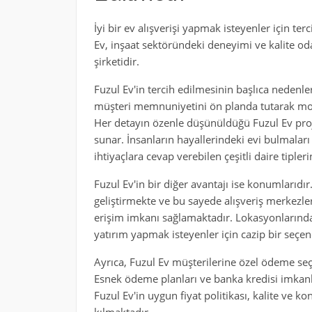
İyi bir ev alışverişi yapmak isteyenler için ter
Ev, inşaat sektöründeki deneyimi ve kalite od
şirketidir.
Fuzul Ev'in tercih edilmesinin başlıca nedenler
müşteri memnuniyetini ön planda tutarak mode
Her detayın özenle düşünüldüğü Fuzul Ev projel
sunar. İnsanların hayallerindeki evi bulmaları 
ihtiyaçlara cevap verebilen çeşitli daire tipler
Fuzul Ev'in bir diğer avantajı ise konumlarıdır.
geliştirmekte ve bu sayede alışveriş merkezler
erişim imkanı sağlamaktadır. Lokasyonlarınd
yatırım yapmak isteyenler için cazip bir seçe
Ayrıca, Fuzul Ev müşterilerine özel ödeme seçe
Esnek ödeme planları ve banka kredisi imkanlar
Fuzul Ev'in uygun fiyat politikası, kalite ve