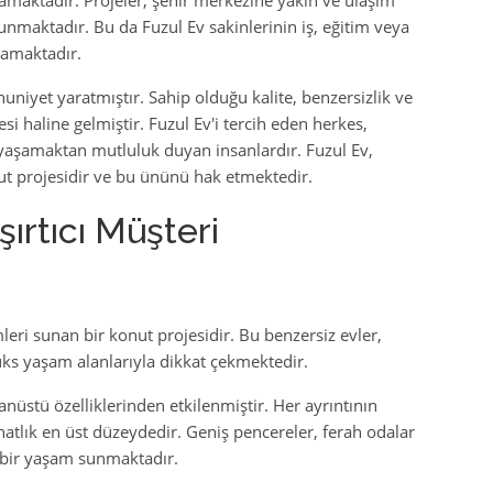
amaktadır. Projeler, şehir merkezine yakın ve ulaşım
unmaktadır. Bu da Fuzul Ev sakinlerinin iş, eğitim veya
lamaktadır.
niyet yaratmıştır. Sahip olduğu kalite, benzersizlik ve
esi haline gelmiştir. Fuzul Ev'i tercih eden herkes,
 yaşamaktan mutluluk duyan insanlardır. Fuzul Ev,
ut projesidir ve bu ününü hak etmektedir.
ırtıcı Müşteri
leri sunan bir konut projesidir. Bu benzersiz evler,
 lüks yaşam alanlarıyla dikkat çekmektedir.
nüstü özelliklerinden etkilenmiştir. Her ayrıntının
atlık en üst düzeydedir. Geniş pencereler, ferah odalar
 bir yaşam sunmaktadır.