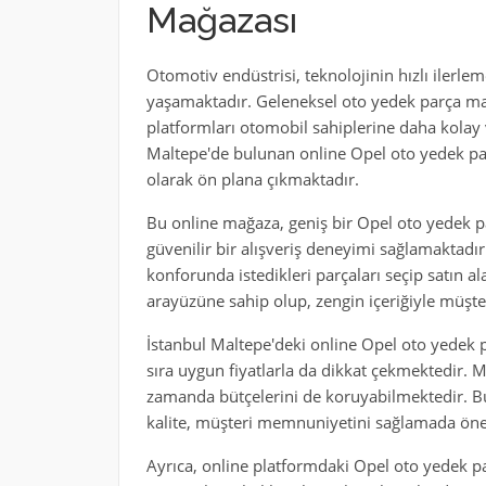
Mağazası
Otomotiv endüstrisi, teknolojinin hızlı ilerlem
yaşamaktadır. Geleneksel oto yedek parça mağa
platformları otomobil sahiplerine daha kolay v
Maltepe'de bulunan online Opel oto yedek pa
olarak ön plana çıkmaktadır.
Bu online mağaza, geniş bir Opel oto yedek pa
güvenilir bir alışveriş deneyimi sağlamaktadır
konforunda istedikleri parçaları seçip satın al
arayüzüne sahip olup, zengin içeriğiyle müşter
İstanbul Maltepe'deki online Opel oto yedek p
sıra uygun fiyatlarla da dikkat çekmektedir. M
zamanda bütçelerini de koruyabilmektedir. Bu
kalite, müşteri memnuniyetini sağlamada öneml
Ayrıca, online platformdaki Opel oto yedek par