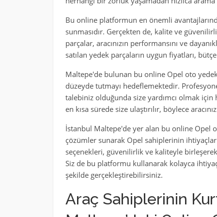
herhangi bir zorluk yaşamadan hızlıca arama
Bu online platformun en önemli avantajlarından
sunmasıdır. Gerçekten de, kalite ve güvenilirli
parçalar, aracınızın performansını ve dayanıklı
satılan yedek parçaların uygun fiyatları, bütç
Maltepe'de bulunan bu online Opel oto yedek
düzeyde tutmayı hedeflemektedir. Profesyonel
talebiniz olduğunda size yardımcı olmak için he
en kısa sürede size ulaştırılır, böylece aracını
İstanbul Maltepe'de yer alan bu online Opel 
çözümler sunarak Opel sahiplerinin ihtiyaçları
seçenekleri, güvenilirlik ve kaliteyle birleşer
Siz de bu platformu kullanarak kolayca ihtiyaçl
şekilde gerçekleştirebilirsiniz.
Araç Sahiplerinin Kurt