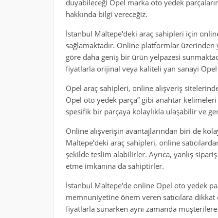
duyabileceği Opel marka oto yedek parçalarını
hakkında bilgi vereceğiz.
İstanbul Maltepe'deki araç sahipleri için onlin
sağlamaktadır. Online platformlar üzerinden y
göre daha geniş bir ürün yelpazesi sunmaktadı
fiyatlarla orijinal veya kaliteli yan sanayi Op
Opel araç sahipleri, online alışveriş siteleri
Opel oto yedek parça” gibi anahtar kelimeleri g
spesifik bir parçaya kolaylıkla ulaşabilir ve 
Online alışverişin avantajlarından biri de kola
Maltepe'deki araç sahipleri, online satıcılardan
şekilde teslim alabilirler. Ayrıca, yanlış si
etme imkanına da sahiptirler.
İstanbul Maltepe'de online Opel oto yedek par
memnuniyetine önem veren satıcılara dikkat etm
fiyatlarla sunarken aynı zamanda müşterilere h