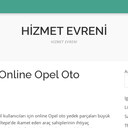
HIZMET EVRENI
HIZMET EVRENI
 Online Opel Oto
A
I
L
 kullanıcıları için online Opel oto yedek parçaları büyük
S
tepe'de ikamet eden araç sahiplerinin ihtiyaç
T