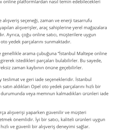
 online platformlardan nasıl temin edebilecekleri
e alışveriş seçeneği, zaman ve enerji tasarrufu
apılan alışverişler, araç sahiplerine yerel mağazalara
r. Ayrıca, çoğu online satıcı, müşterilere uygun
el oto yedek parçalarını sunmaktadır.
nde genellikle arama çubuğuna “İstanbul Maltepe online
irerek istedikleri parçaları bulabilirler. Bu sayede,
gereksiz zaman kaybının önüne geçebilirler.
y teslimat ve geri iade seçenekleridir. İstanbul
 satın aldıkları Opel oto yedek parçalarını hızlı bir
pariş durumunda veya memnun kalmadıkları ürünleri iade
ça alışverişi yaparken güvenilir ve müşteri
ek önemlidir. İyi bir satıcı, kaliteli ürünleri uygun
ızlı ve güvenli bir alışveriş deneyimi sağlar.