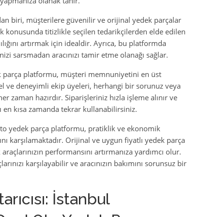
 yapmanıza olanak tanır.
 biri, müşterilere güvenilir ve orijinal yedek parçalar
k konusunda titizlikle seçilen tedarikçilerden elde edilen
lığını artırmak için idealdir. Ayrıca, bu platformda
enizi sarsmadan aracınızı tamir etme olanağı sağlar.
 parça platformu, müşteri memnuniyetini en üst
 ve deneyimli ekip üyeleri, herhangi bir sorunuz veya
r zaman hazırdır. Siparişleriniz hızla işleme alınır ve
zı en kısa zamanda tekrar kullanabilirsiniz.
oto yedek parça platformu, pratiklik ve ekonomik
nı karşılamaktadır. Orijinal ve uygun fiyatlı yedek parça
ek araçlarınızın performansını artırmanıza yardımcı olur.
arınızı karşılayabilir ve aracınızın bakımını sorunsuz bir
arıcısı: İstanbul