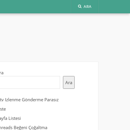
ARA
ra
Ara
gtv Izlenme Gönderme Parasız
iste
ayfa Listesi
hreads Beğeni Çoğaltma