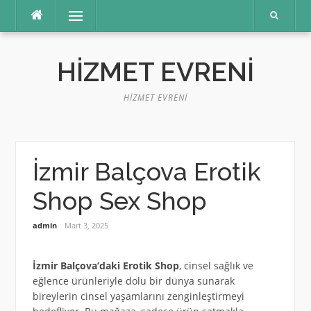
İçeriğe
Menü
atla
HIZMET EVRENI
HIZMET EVRENI
İzmir Balçova Erotik
Shop Sex Shop
admin
Mart 3, 2025
İzmir Balçova’daki Erotik Shop
, cinsel sağlık ve
eğlence ürünleriyle dolu bir dünya sunarak
bireylerin cinsel yaşamlarını zenginleştirmeyi