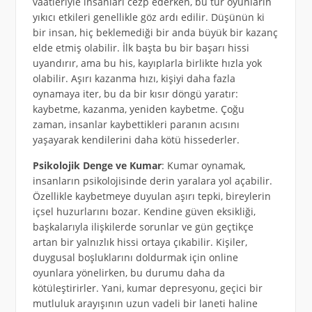
vaatleriyle insanları cezp ederken, bu tür oyunların
yıkıcı etkileri genellikle göz ardı edilir. Düşünün ki
bir insan, hiç beklemediği bir anda büyük bir kazanç
elde etmiş olabilir. İlk başta bu bir başarı hissi
uyandırır, ama bu his, kayıplarla birlikte hızla yok
olabilir. Aşırı kazanma hızı, kişiyi daha fazla
oynamaya iter, bu da bir kısır döngü yaratır:
kaybetme, kazanma, yeniden kaybetme. Çoğu
zaman, insanlar kaybettikleri paranın acısını
yaşayarak kendilerini daha kötü hissederler.
Psikolojik Denge ve Kumar
: Kumar oynamak,
insanların psikolojisinde derin yaralara yol açabilir.
Özellikle kaybetmeye duyulan aşırı tepki, bireylerin
içsel huzurlarını bozar. Kendine güven eksikliği,
başkalarıyla ilişkilerde sorunlar ve gün geçtikçe
artan bir yalnızlık hissi ortaya çıkabilir. Kişiler,
duygusal boşluklarını doldurmak için online
oyunlara yönelirken, bu durumu daha da
kötüleştirirler. Yani, kumar depresyonu, geçici bir
mutluluk arayışının uzun vadeli bir laneti haline