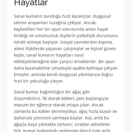
Hayatlar
Sanal kumarın sunduğu hızlı kazançlar, duygusal
tatmin arayanları tuzağına çekiyor. Ancak,
kaybedilen her bir oyun sonrasında artan hayal
kırıklığı ve umutsuzluk, kişilerin psikolojik durumunu
tehdit etmeye başlıyor. Sosyal çevrelerden kopma,
ailevi ilişkilerde yaşanan çatışmalar ve kişisel güven
kaybı, sanal kumarın hayatları nasıl
etkileyebileceğine dair çarpıcı örneklerdir. Bir oyun
daha kazanabilme umuduyla ayakta kalmaya çalışan
bireyler, aslında kendi duygusal yıkımlarına doğru
hızlı bir yolculuğa çıkıyor.
Sanal kumar bağımlılığını bir ağaç gibi
düşünebiliriz. İlk olarak kökleri, yani başlangıçta
masum bir eğlence olarak ortaya çıkar. Ancak
zamanla bu kökler derinleştikçe, ağaç hızla büyür ve
dallarıyla çevresini sarmaya başlar. Kişi, artık bu
ağaçla başa çıkmakta zorlanır; sıradan aktiviteler
bile, kumar bağımlılığı nedeniyle ikincil hale gelir.