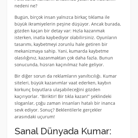
nedeni ne?
Bugün, birçok insan yalnızca birkaç tıklama ile
büyük ikramiyelerin peşine düşüyor. Ancak burada,
gözden kaçan bir detay var: Hızla kazanmak
isterken, inatla kaybediyor olabilirsiniz. Oyunların
tasarımı, kaybetmeyi zorunlu hale getiren bir
mekanizmaya sahip. Yani, kumarda kaybetme
olasılığınız, kazanmaktan çok daha fazla. Bunun
sonucunda, hüsran kaçınılmaz hale geliyor.
Bir diğer sorun da reklamların yanıltıcılığı. Kumar
siteleri, büyük kazanımlar vaat ederken, kaybın
korkunç boyutlara ulaşabileceğini gözden
kaçırıyorlar. “Biriktir! Bir tıkla kazan!” şeklindeki
sloganlar, çoğu zaman insanları hatalı bir inanca
sevk ediyor. Sonuç? Beklentilerle gerçekler
arasındaki uçurum!
Sanal Dünyada Kumar: