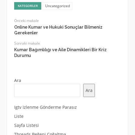
Uncategorized
KATEGORILER
Önceki makale
Online Kumar ve Hukuki Sonuçlar Bilmeniz
Gerekenler
Sonraki makale
Kumar Bağımlılığı ve Aile Dinamikleri Bir Kriz
Durumu
Ara
Ara
Igtv Izlenme Gönderme Parasız
Liste
Sayfa Listesi
Threads Beğeni Çoğaltma