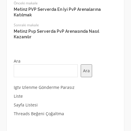
Önceki makale
Metin2 PVP Serverda En İyi PvP Arenalarına
Katılmak
Sonraki makale
Metin2 Pvp Serverda PvP Arenasında Nasıl
Kazanılır
Ara
Ara
Igtv Izlenme Gönderme Parasız
Liste
Sayfa Listesi
Threads Beğeni Çoğaltma