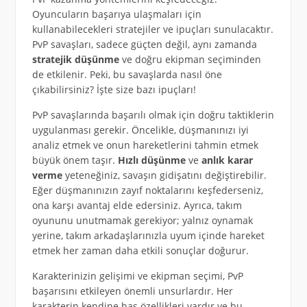
Oyuncuların başarıya ulaşmaları için
kullanabilecekleri stratejiler ve ipuçları sunulacaktır.
PvP savaşları, sadece güçten değil, aynı zamanda
stratejik düşünme
ve doğru ekipman seçiminden
de etkilenir. Peki, bu savaşlarda nasıl öne
çıkabilirsiniz? İşte size bazı ipuçları!
PvP savaşlarında başarılı olmak için doğru taktiklerin
uygulanması gerekir. Öncelikle, düşmanınızı iyi
analiz etmek ve onun hareketlerini tahmin etmek
büyük önem taşır.
Hızlı düşünme
ve
anlık karar
verme
yeteneğiniz, savaşın gidişatını değiştirebilir.
Eğer düşmanınızın zayıf noktalarını keşfederseniz,
ona karşı avantaj elde edersiniz. Ayrıca, takım
oyununu unutmamak gerekiyor; yalnız oynamak
yerine, takım arkadaşlarınızla uyum içinde hareket
etmek her zaman daha etkili sonuçlar doğurur.
Karakterinizin gelişimi ve ekipman seçimi, PvP
başarısını etkileyen önemli unsurlardır. Her
karakterin kendine has özellikleri vardır ve bu