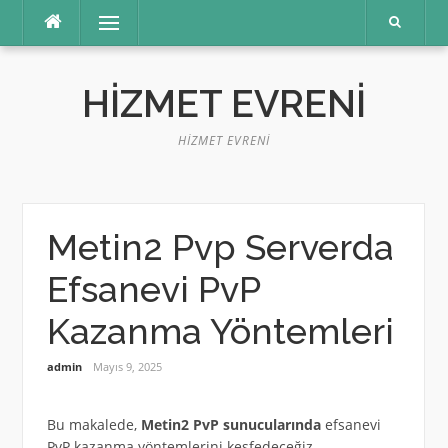
İçeriğe
Menü
atla
HIZMET EVRENI
HIZMET EVRENI
Metin2 Pvp Serverda
Efsanevi PvP
Kazanma Yöntemleri
admin
Mayıs 9, 2025
Bu makalede,
Metin2 PvP sunucularında
efsanevi
PvP kazanma yöntemlerini keşfedeceğiz.