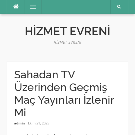
İçeriğe
Menü
atla
HIZMET EVRENI
HIZMET EVRENI
Sahadan TV
Üzerinden Geçmiş
Maç Yayınları İzlenir
Mi
admin
Ekim 21, 2025