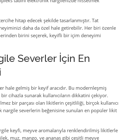
leks tadını elektronik nargilenizde hissetmek
ercihe hitap edecek şekilde tasarlanmıştır. Tat
neyiminizi daha da özel hale getirebilir. Her biri özenle
erinden birini seçerek, keyifli bir içim deneyimi
ile Severler İçin En
i
r hale gelmiş bir keyif aracıdır. Bu modernleşmiş
bir cihazla sunarak kullanıcıların dikkatini çekiyor.
z bir parçası olan likitlerin çeşitliliği, birçok kullanıcı
nik nargile severlerin beğenisine sunulan en popüler likit
gile keyfi, meyve aromalarıyla renklendirilmiş likitlerle
 Çilek, muz, mango, ve ananas gibi çeşitli meyve