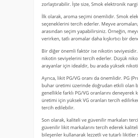
zorlaştırabilir. İşte size, Smok elektronik nargile
İlk olarak, aroma seçimi önemlidir. Smok elektr
seçeneklerini tercih ederler. Meyve aromaları,
arasından seçim yapabilirsiniz. Örneğin, meyve
verirken, tatlı aromalar daha kışkırtıcı bir de
Bir diğer önemli faktör ise nikotin seviyesidir.
nikotin seviyelerini tercih ederler. Düşük niko
arayanlar için idealdir, bu arada yüksek nikoti
Ayrıca, likit PG/VG oranı da önemlidir. PG (Prop
buhar üretimi üzerinde doğrudan etkili olan bi
genellikle farklı PG/VG oranlarını deneyerek ki
üretimi için yüksek VG oranları tercih edilirk
tercih edilebilir.
Son olarak, kaliteli ve güvenilir markaları ter
güvenilir likit markalarını tercih ederek kalite
bileşenler kullanarak lezzetli ve tutarlı likitler