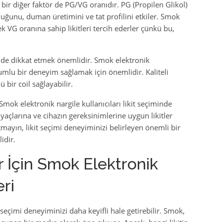
 bir diğer faktör de PG/VG oranıdır. PG (Propilen Glikol)
unluğunu, duman üretimini ve tat profilini etkiler. Smok
ek VG oranına sahip likitleri tercih ederler çünkü bu,
e de dikkat etmek önemlidir. Smok elektronik
yumlu bir deneyim sağlamak için önemlidir. Kaliteli
 bir coil sağlayabilir.
ok elektronik nargile kullanıcıları likit seçiminde
htiyaçlarına ve cihazın gereksinimlerine uygun likitler
tmayın, likit seçimi deneyiminizi belirleyen önemli bir
idir.
r İçin Smok Elektronik
eri
it seçimi deneyiminizi daha keyifli hale getirebilir. Smok,