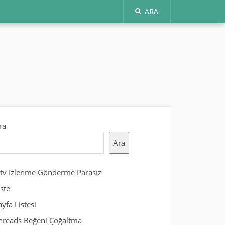
ARA
ra
Ara
gtv Izlenme Gönderme Parasız
iste
ayfa Listesi
hreads Beğeni Çoğaltma