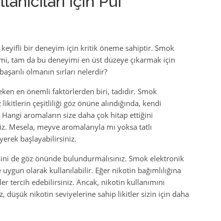
lanıcıları İçin Püf
mi, keyifli bir deneyim için kritik öneme sahiptir. Smok
seçimi, tam da bu deneyimi en üst düzeye çıkarmak için
 başarılı olmanın sırları nelerdir?
eken en önemli faktörlerden biri, tadıdır. Smok
 likitlerin çeşitliliği göz önüne alındığında, kendi
Hangi aromaların size daha çok hitap ettiğini
iniz. Mesela, meyve aromalarıyla mı yoksa tatlı
yerek başlayabilirsiniz.
yesini de göz önünde bulundurmalısınız. Smok elektronik
ne uygun olarak kullanılabilir. Eğer nikotin bağımlılığına
ler tercih edebilirsiniz. Ancak, nikotin kullanımını
düşük nikotin seviyelerine sahip likitler sizin için daha