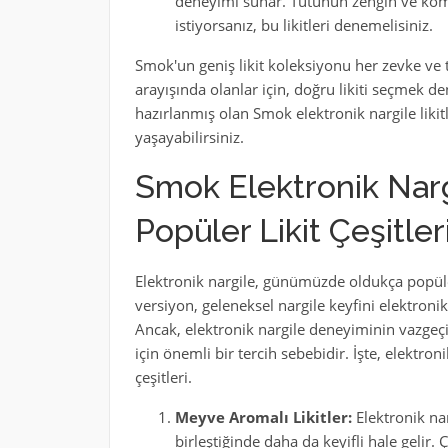
deneyimi sunar. Tütünün zengin ve komp
istiyorsanız, bu likitleri denemelisiniz.
Smok'un geniş likit koleksiyonu her zevke ve t
arayışında olanlar için, doğru likiti seçmek de
hazırlanmış olan Smok elektronik nargile likitl
yaşayabilirsiniz.
Smok Elektronik Narg
Popüler Likit Çeşitler
Elektronik nargile, günümüzde oldukça popüle
versiyon, geleneksel nargile keyfini elektronik 
Ancak, elektronik nargile deneyiminin vazgeçilme
için önemli bir tercih sebebidir. İşte, elektro
çeşitleri.
Meyve Aromalı Likitler:
Elektronik nar
birleştiğinde daha da keyifli hale gelir.