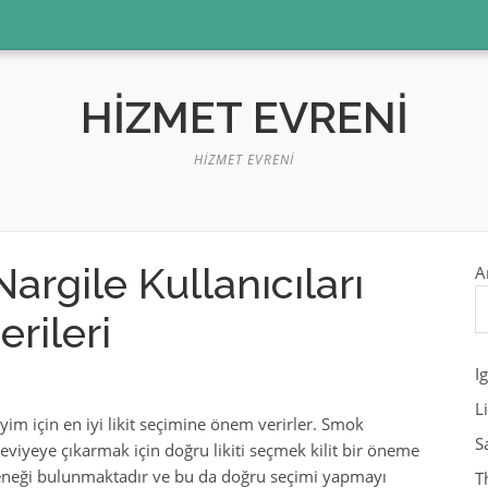
HIZMET EVRENI
HIZMET EVRENI
argile Kullanıcıları
A
erileri
I
L
neyim için en iyi likit seçimine önem verirler. Smok
S
seviyeye çıkarmak için doğru likiti seçmek kilit bir öneme
seçeneği bulunmaktadır ve bu da doğru seçimi yapmayı
T