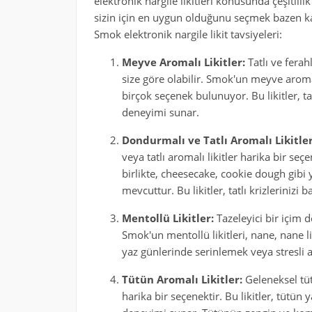
elektronik nargile likitleri konusunda çeşitlil
sizin için en uygun olduğunu seçmek bazen kafa k
Smok elektronik nargile likit tavsiyeleri:
Meyve Aromalı Likitler:
Tatlı ve ferah
size göre olabilir. Smok'un meyve aromal
birçok seçenek bulunuyor. Bu likitler, ta
deneyimi sunar.
Dondurmalı ve Tatlı Aromalı Likitler
veya tatlı aromalı likitler harika bir seçe
birlikte, cheesecake, cookie dough gibi
mevcuttur. Bu likitler, tatlı krizleriniz
Mentollü Likitler:
Tazeleyici bir içim d
Smok'un mentollü likitleri, nane, nane lim
yaz günlerinde serinlemek veya stresli 
Tütün Aromalı Likitler:
Geleneksel tüt
harika bir seçenektir. Bu likitler, tütün