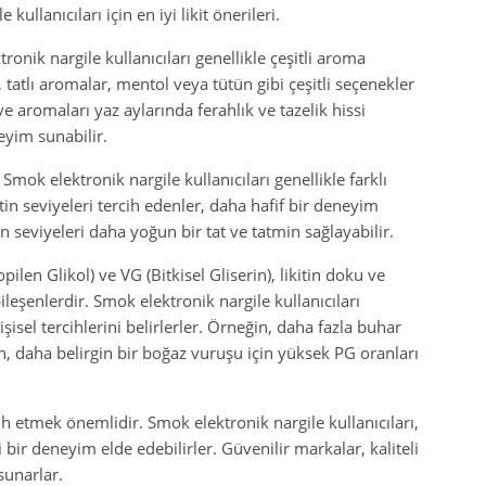
 kullanıcıları için en iyi likit önerileri.
onik nargile kullanıcıları genellikle çeşitli aroma
 tatlı aromalar, mentol veya tütün gibi çeşitli seçenekler
 aromaları yaz aylarında ferahlık ve tazelik hissi
neyim sunabilir.
 Smok elektronik nargile kullanıcıları genellikle farklı
tin seviyeleri tercih edenler, daha hafif bir deneyim
n seviyeleri daha yoğun bir tat ve tatmin sağlayabilir.
ilen Glikol) ve VG (Bitkisel Gliserin), likitin doku ve
leşenlerdir. Smok elektronik nargile kullanıcıları
şisel tercihlerini belirlerler. Örneğin, daha fazla buhar
en, daha belirgin bir boğaz vuruşu için yüksek PG oranları
cih etmek önemlidir. Smok elektronik nargile kullanıcıları,
li bir deneyim elde edebilirler. Güvenilir markalar, kaliteli
 sunarlar.