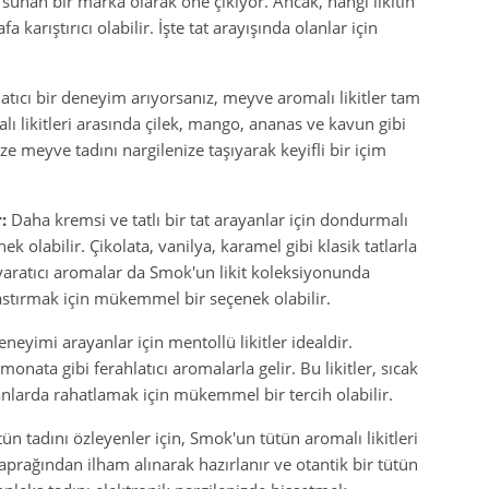
ik sunan bir marka olarak öne çıkıyor. Ancak, hangi likitin
arıştırıcı olabilir. İşte tat arayışında olanlar için
latıcı bir deneyim arıyorsanız, meyve aromalı likitler tam
ı likitleri arasında çilek, mango, ananas ve kavun gibi
ze meyve tadını nargilenize taşıyarak keyifli bir içim
:
Daha kremsi ve tatlı bir tat arayanlar için dondurmalı
nek olabilir. Çikolata, vanilya, karamel gibi klasik tatlarla
 yaratıcı aromalar da Smok'un likit koleksiyonunda
i bastırmak için mükemmel bir seçenek olabilir.
eneyimi arayanlar için mentollü likitler idealdir.
onata gibi ferahlatıcı aromalarla gelir. Bu likitler, sıcak
anlarda rahatlamak için mükemmel bir tercih olabilir.
ün tadını özleyenler için, Smok'un tütün aromalı likitleri
 yaprağından ilham alınarak hazırlanır ve otantik bir tütün