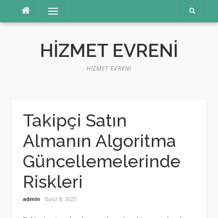
İçeriğe
Menü
atla
HIZMET EVRENI
HIZMET EVRENI
Takipçi Satın
Almanın Algoritma
Güncellemelerinde
Riskleri
admin
Eylül 8, 2025