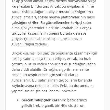
Takipçi satın almak, sosyal medya dünyasında sıkça
karşılaşılan bir durum. Ancak, bu uygulamanın ne
kadar riskli olduğunu biliyor musunuz? Algoritma
güncellemeleri, sosyal medya platformlarının nasıl
çalıştığını etkiler. Bu güncellemeler, takipçi satın
alma gibi yöntemlerin etkisini azaltabilir. Gerçek
takipçiler kazanmanın önemi burada devreye
giriyor. Çünkü sahte takipçiler, hesabınızın
güvenilirliğini zedeler.
Birçok kişi, hızlı bir şekilde popülarite kazanmak için
takipçi satın almayı tercih ediyor. Ancak, bu hızlı
çözümün uzun vadeli sonuçları düşündüğünüzden
daha ciddi olabilir. Örneğin, algoritmalar sahte
hesapları tespit etmek için sürekli olarak
güncellenir. Bu, satın alınan takipçilerin bir anda
kaybolmasına neden olabilir. Peki, bu durumda ne
yapmalısınız? İşte bazı önemli noktalar:
Gerçek Takipçiler Kazanın:
İçeriklerinizi
geliştirerek, organik bir kitle oluşturun.