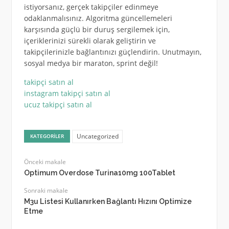
istiyorsanız, gerçek takipçiler edinmeye
odaklanmalısınız. Algoritma güncellemeleri
karşısında güçlü bir duruş sergilemek için,
içeriklerinizi sürekli olarak geliştirin ve
takipçilerinizle bağlantınızı güçlendirin. Unutmayın,
sosyal medya bir maraton, sprint değil!
takipçi satın al
instagram takipçi satın al
ucuz takipçi satın al
Uncategorized
KATEGORILER
Önceki makale
Optimum Overdose Turina10mg 100Tablet
Sonraki makale
M3u Listesi Kullanırken Bağlantı Hızını Optimize
Etme