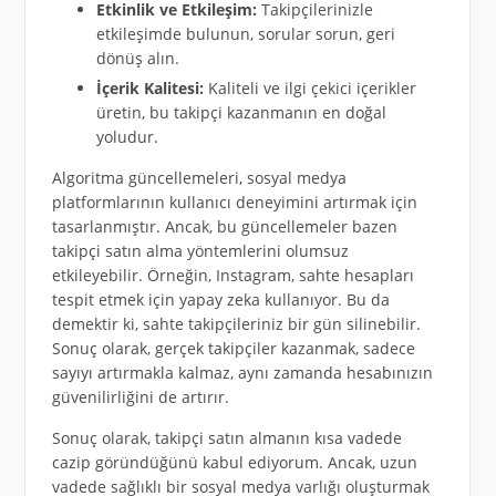
Etkinlik ve Etkileşim:
Takipçilerinizle
etkileşimde bulunun, sorular sorun, geri
dönüş alın.
İçerik Kalitesi:
Kaliteli ve ilgi çekici içerikler
üretin, bu takipçi kazanmanın en doğal
yoludur.
Algoritma güncellemeleri, sosyal medya
platformlarının kullanıcı deneyimini artırmak için
tasarlanmıştır. Ancak, bu güncellemeler bazen
takipçi satın alma yöntemlerini olumsuz
etkileyebilir. Örneğin, Instagram, sahte hesapları
tespit etmek için yapay zeka kullanıyor. Bu da
demektir ki, sahte takipçileriniz bir gün silinebilir.
Sonuç olarak, gerçek takipçiler kazanmak, sadece
sayıyı artırmakla kalmaz, aynı zamanda hesabınızın
güvenilirliğini de artırır.
Sonuç olarak, takipçi satın almanın kısa vadede
cazip göründüğünü kabul ediyorum. Ancak, uzun
vadede sağlıklı bir sosyal medya varlığı oluşturmak