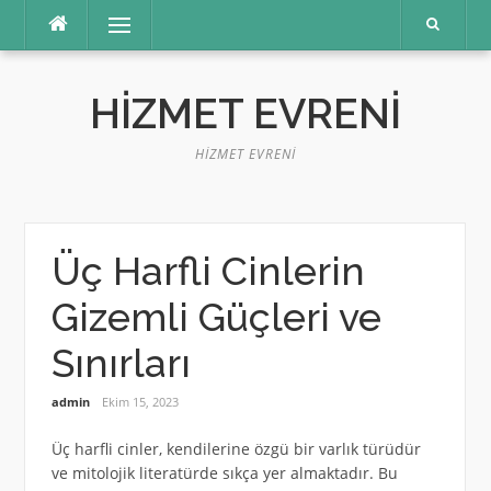
İçeriğe
Menü
atla
HIZMET EVRENI
HIZMET EVRENI
Üç Harfli Cinlerin
Gizemli Güçleri ve
Sınırları
admin
Ekim 15, 2023
Üç harfli cinler, kendilerine özgü bir varlık türüdür
ve mitolojik literatürde sıkça yer almaktadır. Bu