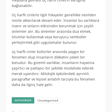
meydana gelmesi üç harfli cinlerin varlığına
bağlanabilir.
Üç harfli cinlerle ilgili hikayeler genellikle nesilden
nesile aktarılarak devam eder. İnsanlar bu varlıklara
inanır ve onların etkisinden korunmak için çeşitli
önlemler alır. Bu önlemler arasında dua etmek,
tılsımlar kullanmak veya koruyucu semboller
yerleştirmek gibi uygulamalar bulunur.
üç harfli cinler kültürler arasında yaygın bir
fenomen olup insanların dikkatini çeken bir
konudur. Bu gizemli varlıklar, insanların hayatına
şaşırtıcı ve patlayıcı bir şekilde müdahale ederek
merak uyandırır. Mitolojik öykülerdeki ayrıntılı
paragraflar ve kişisel anlatım tarzıyla bu fenomen
daha da ilginç hale gelir.
Uncategorized
KATEGORILER