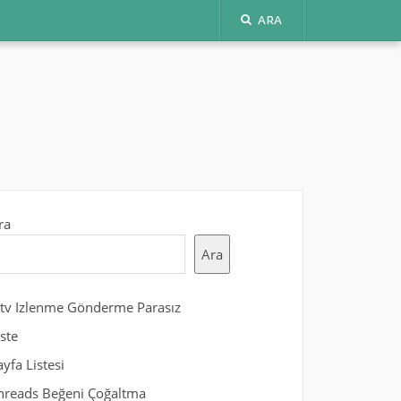
ARA
ra
Ara
gtv Izlenme Gönderme Parasız
iste
ayfa Listesi
hreads Beğeni Çoğaltma