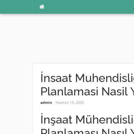
İçeriğe
atla
İnsaat Muhendisli
Planlamasi Nasil Y
admin
Haziran 14, 2026
İnşaat Mühendisli
Planlaması Nasıl Y