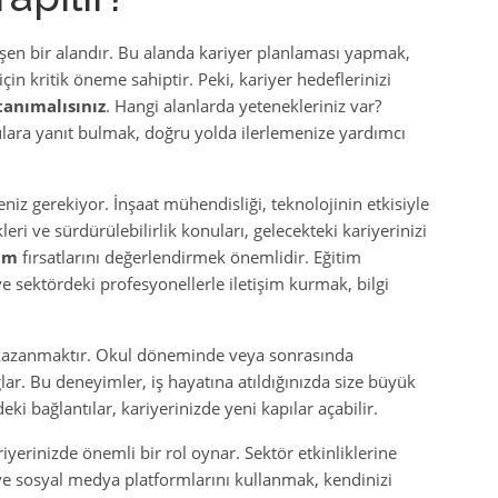
lişen bir alandır. Bu alanda kariyer planlaması yapmak,
çin kritik öneme sahiptir. Peki, kariyer hedeflerinizi
tanımalısınız
. Hangi alanlarda yetenekleriniz var?
ulara yanıt bulmak, doğru yolda ilerlemenize yardımcı
niz gerekiyor. İnşaat mühendisliği, teknolojinin etkisiyle
leri ve sürdürülebilirlik konuları, gelecekteki kariyerinizi
şim
fırsatlarını değerlendirmek önemlidir. Eğitim
 sektördeki profesyonellerle iletişim kurmak, bilgi
azanmaktır. Okul döneminde veya sonrasında
ğlar. Bu deneyimler, iş hayatına atıldığınızda size büyük
deki bağlantılar, kariyerinizde yeni kapılar açabilir.
yerinizde önemli bir rol oynar. Sektör etkinliklerine
e sosyal medya platformlarını kullanmak, kendinizi