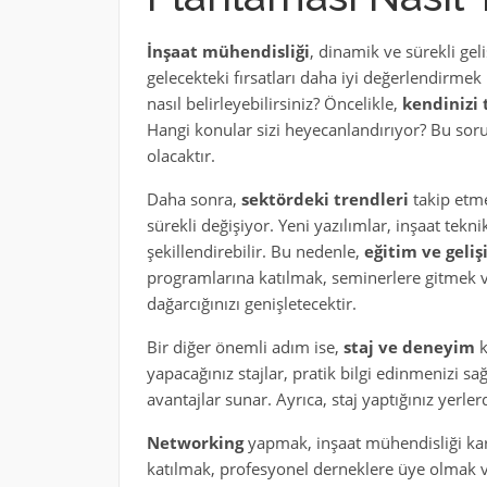
İnşaat mühendisliği
, dinamik ve sürekli ge
gelecekteki fırsatları daha iyi değerlendirmek i
nasıl belirleyebilirsiniz? Öncelikle,
kendinizi 
Hangi konular sizi heyecanlandırıyor? Bu sor
olacaktır.
Daha sonra,
sektördeki trendleri
takip etme
sürekli değişiyor. Yeni yazılımlar, inşaat teknik
şekillendirebilir. Bu nedenle,
eğitim ve geli
programlarına katılmak, seminerlere gitmek ve
dağarcığınızı genişletecektir.
Bir diğer önemli adım ise,
staj ve deneyim
k
yapacağınız stajlar, pratik bilgi edinmenizi sa
avantajlar sunar. Ayrıca, staj yaptığınız yerler
Networking
yapmak, inşaat mühendisliği kari
katılmak, profesyonel derneklere üye olmak v