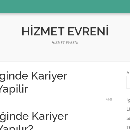
HIZMET EVRENI
HIZMET EVRENI
ginde Kariyer
A
apilir
I
0
L
ğinde Kariyer
S
apılır?
T