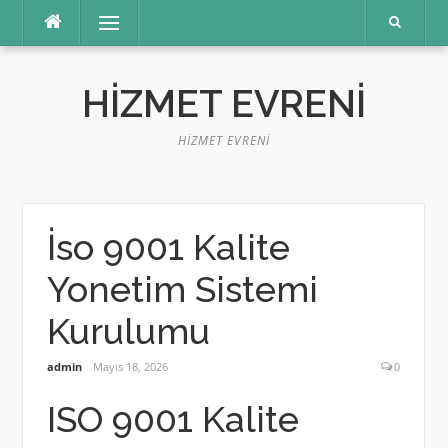
İçeriğe
Menü
atla
HIZMET EVRENI
HIZMET EVRENI
İso 9001 Kalite
Yonetim Sistemi
Kurulumu
admin
Mayıs 18, 2026
0
ISO 9001 Kalite