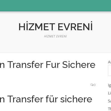
HIZMET EVRENI
HIZMET EVRENI
n Transfer Fur Sichere
A
I
0
L
n Transfer für sichere
S
T