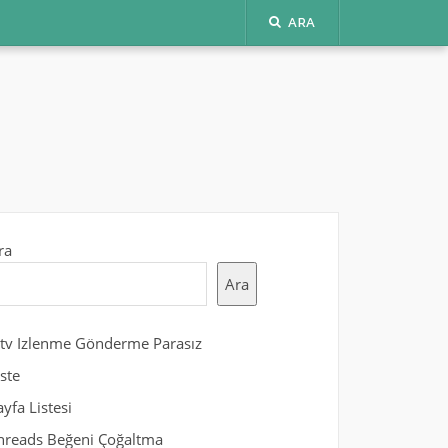
ARA
ra
Ara
gtv Izlenme Gönderme Parasız
iste
ayfa Listesi
hreads Beğeni Çoğaltma